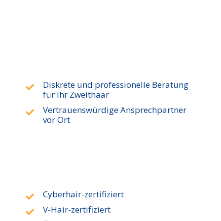
Haarverdichtung
Vorte
Perücken: Haarschnitt und Styling
vom
P24
Stud
Diskrete und professionelle Beratung
für Ihr Zweithaar
Vertrauenswürdige Ansprechpartner
vor Ort
Typgerechte Bestimmung der
Unse
Haarfarbe, Haardichte, Haarlänge,
Montur und Wellung
Quali
Abrechnung mit Ihrer Krankenkasse
Cyberhair-zertifiziert
V-Hair-zertifiziert