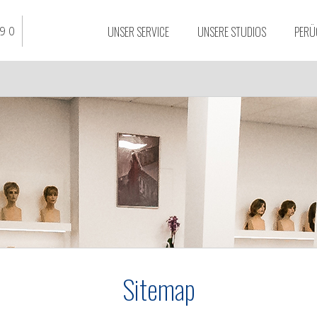
UNSER SERVICE
UNSERE STUDIOS
PERÜ
9 0
Stassi Studio
Braunschweig
Stassi Studio Essen
Stassi Studio Düssel
Stassi Studio Bielefe
Stassi Studio Osnab
Stassi Studio Dortm
Stassi Studio Duisbu
Sitemap
Stassi Studio Hanno
Stassi Studio Köln