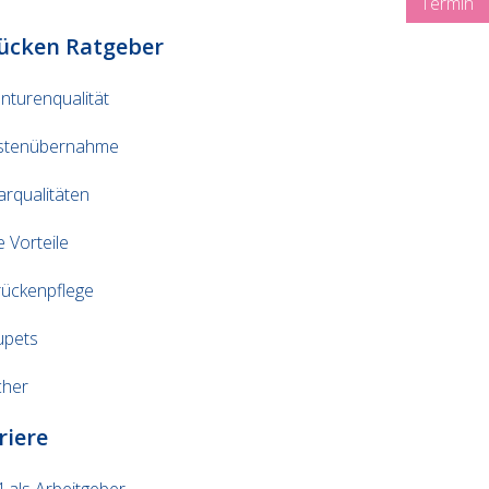
Termin
ücken Ratgeber
turenqualität
stenübernahme
rqualitäten
rg
e Vorteile
ückenpflege
upets
cher
riere