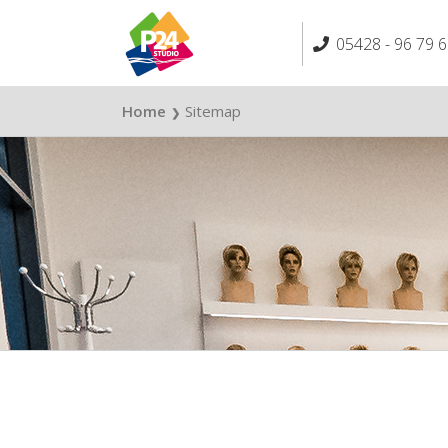
Skip
to
05428 - 96 79 6
content
Home
Sitemap
❯