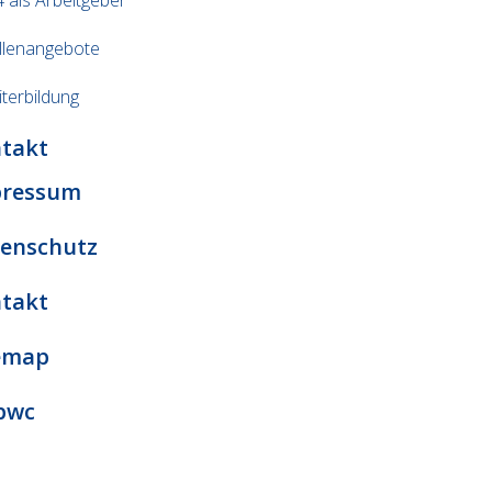
 als Arbeitgeber
llenangebote
terbildung
takt
pressum
enschutz
takt
emap
bwc