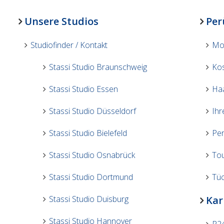
P24 Studio Berlin
Unsere Studios
Per
P24 Studio Leipzig
P24 Studio Chemnitz
Studiofinder / Kontakt
Mon
P24 Studio Dresden
Stassi Studio Braunschweig
Ko
P24-Studio München
Stassi Studio Essen
Haa
Stassi Studio Nürnbe
Stassi Studio Düsseldorf
Ihr
Stassi Studio Bielefeld
Per
Stassi Studio Osnabrück
To
Stassi Studio Dortmund
Tü
Stassi Studio Duisburg
Kar
Stassi Studio Hannover