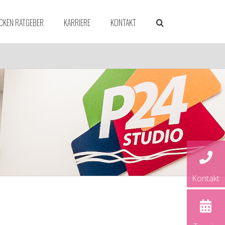
CKEN RATGEBER
KARRIERE
KONTAKT
dorf
ld
rück
und
Kontakt
rg
ver