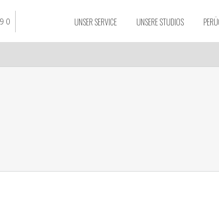
UNSER SERVICE
UNSERE STUDIOS
PERÜ
9 0
Stassi Studio
Braunschweig
Stassi Studio Essen
Stassi Studio Düssel
Stassi Studio Bielefe
Stassi Studio Osnab
Stassi Studio Dortm
Stassi Studio Duisbu
Stassi Studio Hanno
Stassi Studio Köln