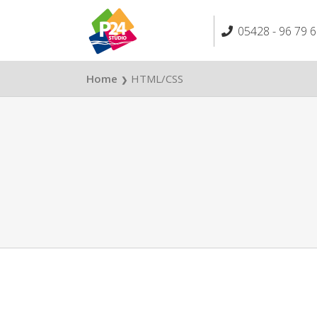
Skip
to
05428 - 96 79 6
content
Home
HTML/CSS
❯