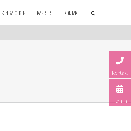
CKEN RATGEBER
KARRIERE
KONTAKT
dorf
Kontakt
ld
rück
und
Termin
rg
ver