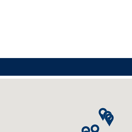
P24 Studio Berlin
P24 Studio Leipzig
P24 Studio Chemnitz
P24 Studio Dresden
P24-Studio München
Stassi Studio Nürnbe