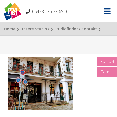
Skip
to
05428 - 96 79 69 0
content
Home
Unsere Studios
Studiofinder / Kontakt
❯
❯
❯
P24 Studio Berlin
Außenansicht P24 Studio Berlin
❯
Kontakt
Termin