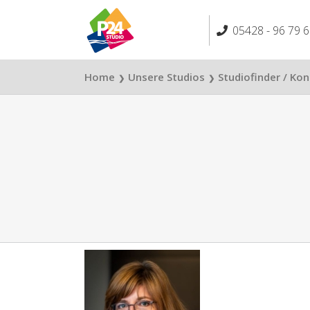
Skip
to
05428 - 96 79 6
content
Home
Unsere Studios
Studiofinder / Ko
❯
❯