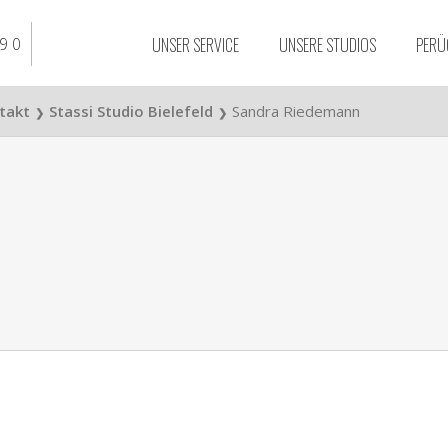
UNSER SERVICE
UNSERE STUDIOS
PERÜ
9 0
ntakt
Stassi Studio Bielefeld
Sandra Riedemann
❯
❯
Stassi Studio
Braunschweig
Stassi Studio Essen
Stassi Studio Düssel
Stassi Studio Bielefe
Stassi Studio Osnab
Stassi Studio Dortm
Stassi Studio Duisbu
Stassi Studio Hanno
Stassi Studio Köln