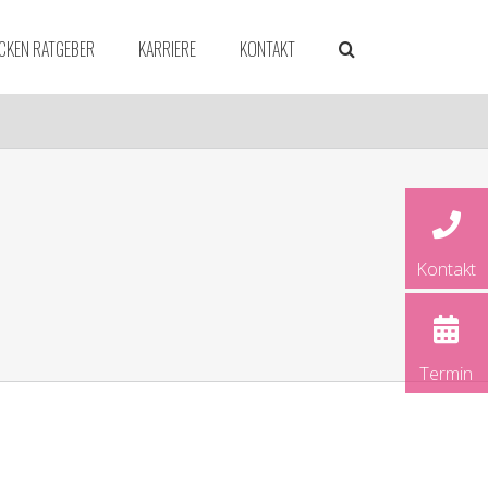
CKEN RATGEBER
KARRIERE
KONTAKT
dorf
Kontakt
ld
rück
und
Termin
rg
ver