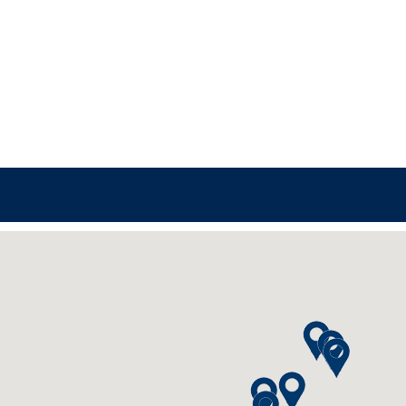
P24 Studio Berlin
P24 Studio Leipzig
P24 Studio Chemnitz
P24 Studio Dresden
P24-Studio München
Stassi Studio Nürnbe