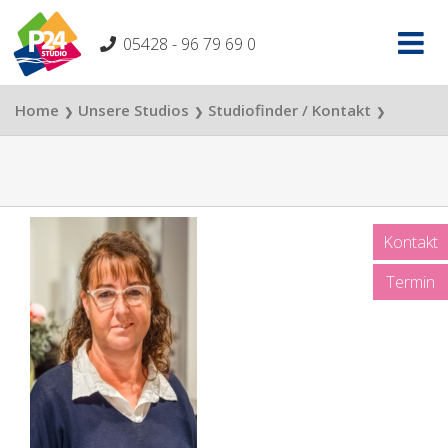
Skip
to
05428 - 96 79 69 0
content
Home
Unsere Studios
Studiofinder / Kontakt
❯
❯
❯
Stassi Studio Bielefeld
Roswitha Milster
❯
Kontakt
Termin