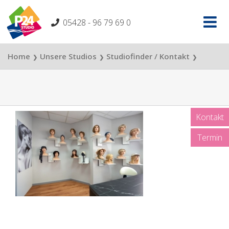
Skip
to
05428 - 96 79 69 0
content
Home
Unsere Studios
Studiofinder / Kontakt
❯
❯
❯
Stassi Studio Braunschweig
❯
Perückenauswahl Stassi Studio Braunschweig
Kontakt
Termin