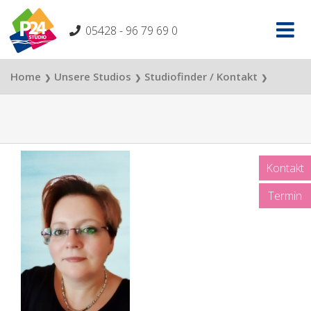
Skip
to
05428 - 96 79 69 0
content
Home
Unsere Studios
Studiofinder / Kontakt
❯
❯
❯
P24 Studio Chemnitz
Foto Mandy Schubert
❯
Kontakt
Termin