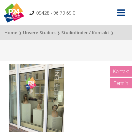
Skip
to
05428 - 96 79 69 0
content
Home
Unsere Studios
Studiofinder / Kontakt
❯
❯
❯
P24 Studio Chemnitz
P24_Chemnitz_außen1
❯
Kontakt
Termin