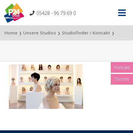
Skip
to
05428 - 96 79 69 0
content
Home
Unsere Studios
Studiofinder / Kontakt
❯
❯
❯
P24 Studio Dresden
Perücke
❯
Kontakt
Termin