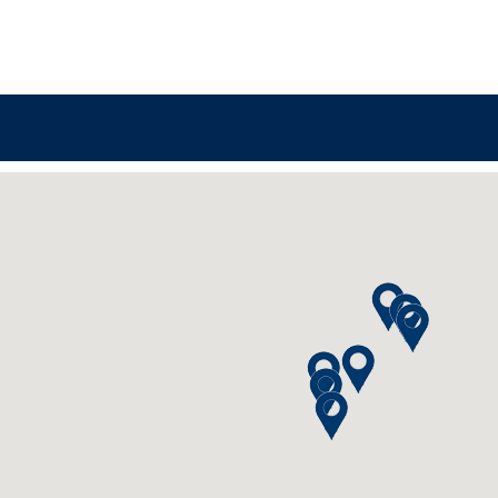
P24 Studio Berlin
P24 Studio Leipzig
P24 Studio Chemnitz
P24 Studio Dresden
P24-Studio München
Stassi Studio Nürnbe