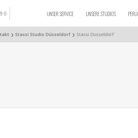
UNSER SERVICE
UNSERE STUDIOS
PERÜ
9 0
ntakt
Stassi Studio Düsseldorf
Stassi Düsseldorf
❯
❯
Stassi Studio
Braunschweig
Stassi Studio Essen
Stassi Studio Düssel
Stassi Studio Bielefe
Stassi Studio Osnab
Stassi Studio Dortm
Stassi Studio Duisbu
Stassi Studio Hanno
Stassi Studio Köln