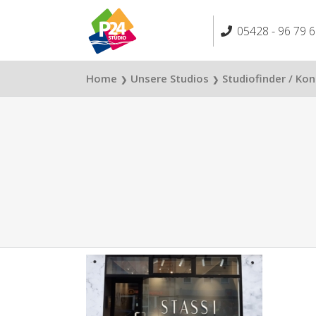
Skip
to
05428 - 96 79 6
content
Home
Unsere Studios
Studiofinder / Ko
❯
❯