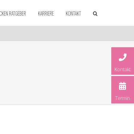
CKEN RATGEBER
KARRIERE
KONTAKT
Kontakt
dorf
ld
rück
Termin
und
rg
ver