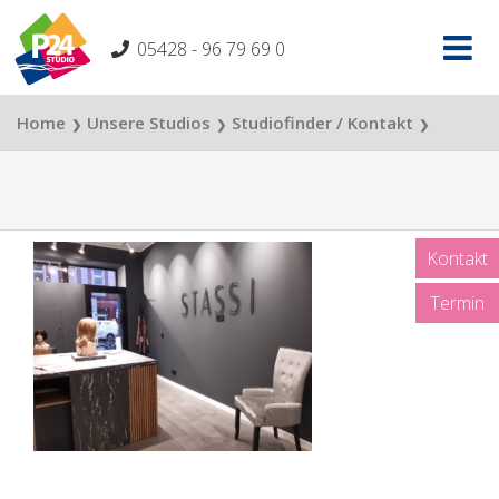
Skip
to
05428 - 96 79 69 0
content
Home
Unsere Studios
Studiofinder / Kontakt
❯
❯
❯
Stassi Studio Düsseldorf
Stassi Studio Düsseldorf
❯
Kontakt
Termin