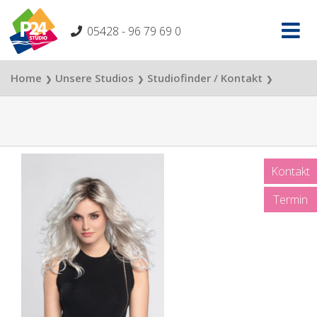
Skip
to
05428 - 96 79 69 0
content
Home
Unsere Studios
Studiofinder / Kontakt
❯
❯
❯
Stassi Studio Hannover
Perücken Hannover
❯
Kontakt
Termin