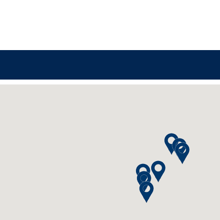
P24 Studio Berlin
P24 Studio Leipzig
P24 Studio Chemnitz
P24 Studio Dresden
P24-Studio München
Stassi Studio Nürnbe