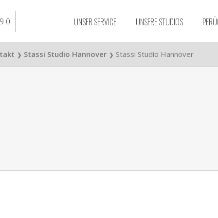
UNSER SERVICE
UNSERE STUDIOS
PERÜ
9 0
ntakt
Stassi Studio Hannover
Stassi Studio Hannover
❯
❯
Stassi Studio
Braunschweig
Stassi Studio Essen
Stassi Studio Düssel
Stassi Studio Bielefe
Stassi Studio Osnab
Stassi Studio Dortm
Stassi Studio Duisbu
Stassi Studio Hanno
Stassi Studio Köln