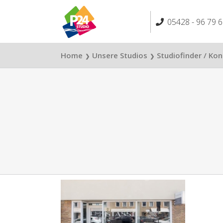
Skip
to
05428 - 96 79 6
content
Home
Unsere Studios
Studiofinder / Ko
❯
❯