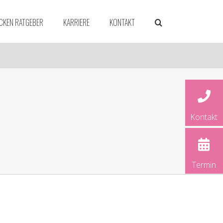
CKEN RATGEBER
KARRIERE
KONTAKT
Kontakt
dorf
ld
rück
Termin
und
rg
ver