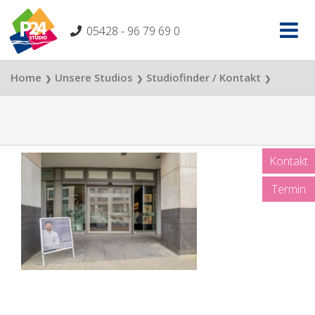
Skip
to
05428 - 96 79 69 0
content
Home
Unsere Studios
Studiofinder / Kontakt
❯
❯
❯
Stassi Studio Osnabrück
❯
Eingang Stassi Studio Osnabrück
Kontakt
Termin