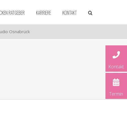
CKEN RATGEBER
KARRIERE
KONTAKT
tudio Osnabrück
Kontakt
dorf
ld
rück
Termin
und
rg
ver