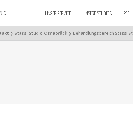
UNSER SERVICE
UNSERE STUDIOS
PERÜ
9 0
ntakt
Stassi Studio Osnabrück
Behandlungsbereich Stassi S
❯
❯
Stassi Studio
Braunschweig
Stassi Studio Essen
Stassi Studio Düssel
Stassi Studio Bielefe
Stassi Studio Osnab
Stassi Studio Dortm
Stassi Studio Duisbu
Stassi Studio Hanno
Stassi Studio Köln