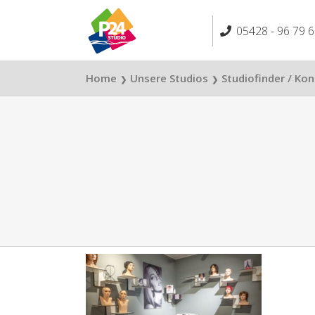
Skip
to
05428 - 96 79 6
content
Home
Unsere Studios
Studiofinder / Ko
❯
❯