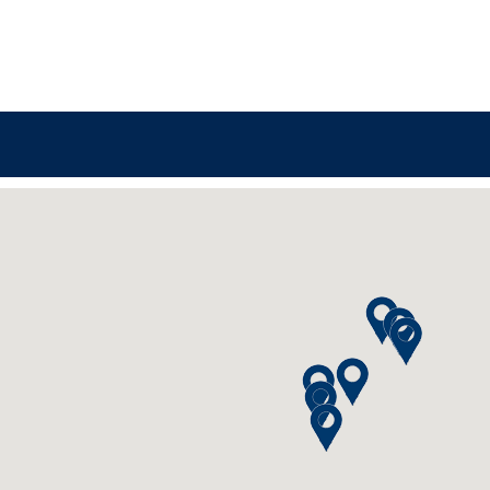
P24 Studio Berlin
P24 Studio Leipzig
P24 Studio Chemnitz
P24 Studio Dresden
P24-Studio München
Stassi Studio Nürnbe