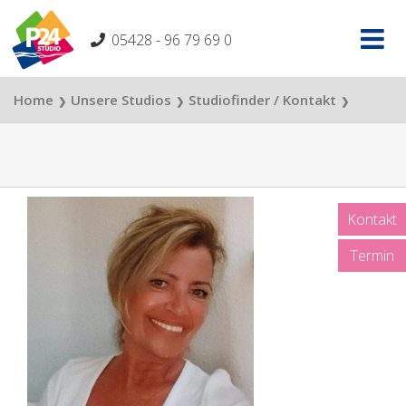
Skip
to
05428 - 96 79 69 0
content
Home
Unsere Studios
Studiofinder / Kontakt
❯
❯
❯
Stassi Studio Köln
Angelika Houdeck
❯
Kontakt
Termin